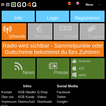
Menu
Info
Login
Registrieren
QSounds
Bezahlen
Tickets
Coupons
Radio wird sichtbar - Sammelpunkte oder
Gutscheine bekommst du fürs Zuhören.
Android
iOS
News
Presse
WP8
Infos
Social Media
Kontakt
AGB Händler
Q-Shop
Facebook
Über uns
AGB Kunde
Videos
Twitter
Impressum
Datenschutz
Downloads
Google+