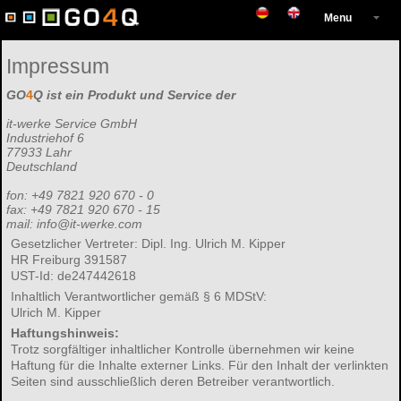
Menu
Impressum
GO
4
Q ist ein Produkt und Service der
it-werke Service GmbH
Industriehof 6
77933 Lahr
Deutschland
fon: +49 7821 920 670 - 0
fax: +49 7821 920 670 - 15
mail: info@it-werke.com
Gesetzlicher Vertreter: Dipl. Ing. Ulrich M. Kipper
HR Freiburg 391587
UST-Id: de247442618
Inhaltlich Verantwortlicher gemäß § 6 MDStV:
Ulrich M. Kipper
Haftungshinweis:
Trotz sorgfältiger inhaltlicher Kontrolle übernehmen wir keine
Haftung für die Inhalte externer Links. Für den Inhalt der verlinkten
Seiten sind ausschließlich deren Betreiber verantwortlich.