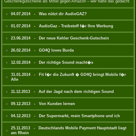
Geschenkgutscheine als Mittel gegen Amazon – wer hätte das gedacht.
04.07.2014
-
Was nützt dir AudioGAZ?
01.07.2014
-
AudioGaz - Treibstoff f�r Ihre Werbung
23.06.2014
-
Der neue Kehler Geschenk-Gutschein
26.02.2014
-
GO4Q loves Burda
12.02.2014
-
Der richtige Sound macht�s
31.01.2014
-
Fit f�r die Zukunft � GO4Q bringt Mobile f�r
Alle
11.12.2013
-
Auf der Jagd nach dem richtigen Sound
09.12.2013
-
Von Kunden lernen
04.12.2013
-
Der Supermarkt, mein Smartphone und ich
25.11.2013
-
Deutschlands Mobile Payment Hauptstadt liegt
am Rhein