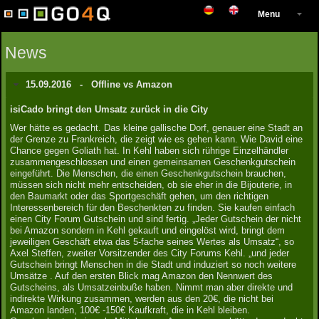
Menu
News
15.09.2016
-
Offline vs Amazon
isiCado bringt den Umsatz zurück in die City
Wer hätte es gedacht. Das kleine gallische Dorf, genauer eine Stadt an
der Grenze zu Frankreich, die zeigt wie es gehen kann. Wie David eine
Chance gegen Goliath hat. In Kehl haben sich rührige Einzelhändler
zusammengeschlossen und einen gemeinsamen Geschenkgutschein
eingeführt. Die Menschen, die einen Geschenkgutschein brauchen,
müssen sich nicht mehr entscheiden, ob sie eher in die Bijouterie, in
den Baumarkt oder das Sportgeschäft gehen, um den richtigen
Interessenbereich für den Beschenkten zu finden. Sie kaufen einfach
einen City Forum Gutschein und sind fertig. „Jeder Gutschein der nicht
bei Amazon sondern in Kehl gekauft und eingelöst wird, bringt dem
jeweiligen Geschäft etwa das 5-fache seines Wertes als Umsatz“, so
Axel Steffen, zweiter Vorsitzender des City Forums Kehl. „und jeder
Gutschein bringt Menschen in die Stadt und induziert so noch weitere
Umsätze . Auf den ersten Blick mag Amazon den Nennwert des
Gutscheins, als Umsatzeinbuße haben. Nimmt man aber direkte und
indirekte Wirkung zusammen, werden aus den 20€, die nicht bei
Amazon landen, 100€ -150€ Kaufkraft, die in Kehl bleiben.